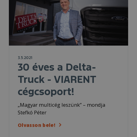
3.5.2021
30 éves a Delta-
Truck - VIARENT
cégcsoport!
„Magyar multicég leszünk” – mondja
Stefkó Péter
Olvasson bele!