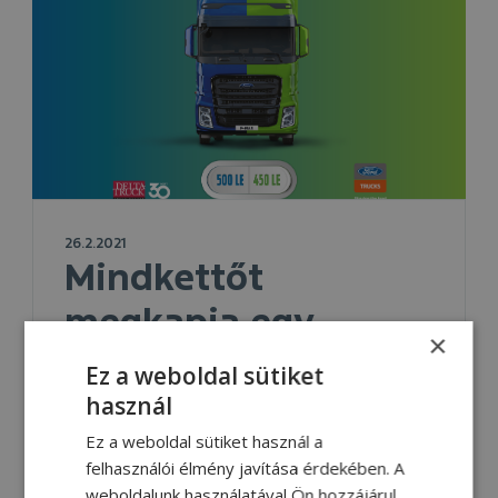
26.2.2021
Mindkettőt
megkapja egy
×
járműben!
Ez a weboldal sütiket
használ
Az F-MAX Eco+ módjával egy
gombnyomásra válthat 500 és 450 lóerő
Ez a weboldal sütiket használ a
között!
felhasználói élmény javítása érdekében. A
weboldalunk használatával Ön hozzájárul