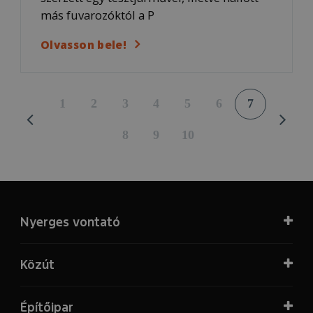
más fuvarozóktól a P
Olvasson bele!
1
2
3
4
5
6
7
8
9
10
Nyerges vontató
Közút
Építőipar