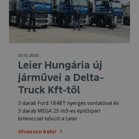
20.10.2020
Leier Hungária új
járművei a Delta-
Truck Kft-től
3 darab Ford 1848T nyerges vontatóval és
3 darab MEGA 25 m3-es építőipari
billenccsel bővült a Leier
Olvasson bele!