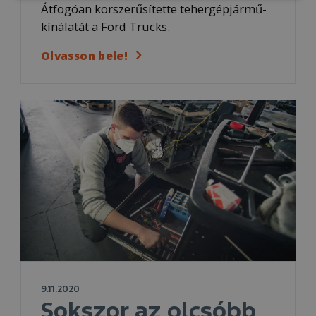
Átfogóan korszerűsítette tehergépjármű-
kínálatát a Ford Trucks.
Olvasson bele!
9.11.2020
Sokszor az olcsóbb