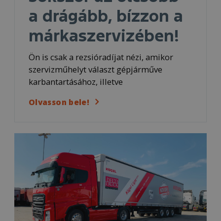
a drágább, bízzon a
márkaszervizében!
Ön is csak a rezsióradíjat nézi, amikor
szervizműhelyt választ gépjárműve
karbantartásához, illetve
Olvasson bele!