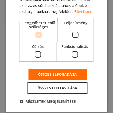
Olvasson bele!
az összes süti használatához, a Cookie
szabályzatunknak megfelelően.
Bővebben
Elengedhetetlenül
Teljesítmény
szükséges
Célzás
Funkcionalitás
ÖSSZES ELFOGADÁSA
ÖSSZES ELUTASÍTÁSA
11.2.2021
Ford Trucks - A kor
RÉSZLETEK MEGJELENÍTÉSE
szellemében