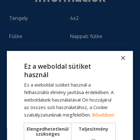
Tengely
4x2
Fülke
Nappali fülke
Motor
Típus: Ecotorq 9L
×
Motor teljesítmény: 330
Ez a weboldal sütiket
PS
használ
Nyomaték: 1300 Nm
Ez a weboldal sütiket használ a
felhasználói élmény javítása érdekében. A
Üzemanyagtartály
350 L
weboldalunk használatával Ön hozzájárul
az összes süti használatához, a Cookie
Erőátvitel
Kézi váltó / 9 + 1
szabályzatunknak megfelelően.
Bővebben
sebesség
Elengedhetetlenül
Teljesítmény
szükséges
Tengelytáv
4250 mm/5500 mm