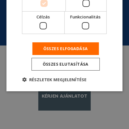
Célzás
Funkcionalitás
RÉSZLETES MŰSZAKI NYOMTATVÁNY
ÖSSZES ELFOGADÁSA
ÖSSZES ELUTASÍTÁSA
RÉSZLETEK MEGJELENÍTÉSE
KÉRJEN AJÁNLATOT