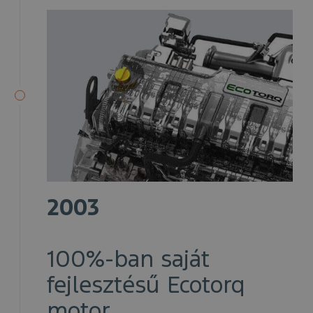
2003
100%-ban saját
fejlesztésű Ecotorq
motor