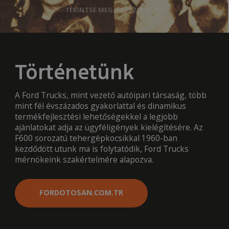
TEKINTSE MEG A RÉSZLETEKET
Történetünk
A Ford Trucks, mint vezető autóipari társaság, több
mint fél évszázados gyakorlattal és dinamikus
termékfejlesztési lehetőségekkel a legjobb
ajánlatokat adja az ügyféligények kielégítésére. Az
F600 sorozatú tehergépkocsikkal 1960-ban
kezdődött utunk ma is folytatódik, Ford Trucks
mérnökeink szakértelmére alapozva.
FORDOTOSAN.COM.TR