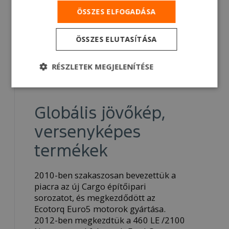
ÖSSZES ELFOGADÁSA
ÖSSZES ELUTASÍTÁSA
RÉSZLETEK MEGJELENÍTÉSE
2010
Globális jövőkép,
versenyképes
termékek
2010-ben szakaszosan bevezettük a
piacra az új Cargo építőipari
sorozatot, és megkezdődött az
Ecotorq Euro5 motorok gyártása.
2012-ben megkezdtük a 460 LE /2100