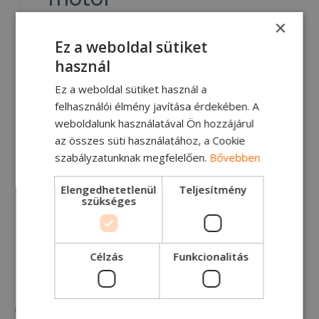
×
2003-ban megkezdődött a Cargo
Ez a weboldal sütiket
tehergépkocsik H298 sorozatának a
gyártása, valamint a 100%-ban Ford műszaki
használ
fejlesztés eredményeként gyártott 7,3 literes
Ez a weboldal sütiket használ a
Ecotorq motoré, amely 260 LE/320 LE/360
felhasználói élmény javítása érdekében. A
LE/380 LE kivitelben készül. A Cargo
weboldalunk használatával Ön hozzájárul
termékválaszték folyamatosan bővül a H476
sorozattal, a 100%-ban saját fejlesztésű 9,0
az összes süti használatához, a Cookie
literes Ecotorq motorral és az országúti
szabályzatunknak megfelelően.
Bővebben
tehergépjármű sorozattal.
Elengedhetetlenül
Teljesítmény
szükséges
Célzás
Funkcionalitás