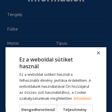
Tengely
Fülke
Motor
Típus:
Motor teljesítmény:
×
Nyomaték:
Ez a weboldal sütiket
használ
Üzemanyagtartály
Ez a weboldal sütiket használ a
felhasználói élmény javítása érdekében. A
Erőátvitel
weboldalunk használatával Ön hozzájárul
az összes süti használatához, a Cookie
szabályzatunknak megfelelően.
Bővebben
Tengelytáv
Elengedhetetlenül
Teljesítmény