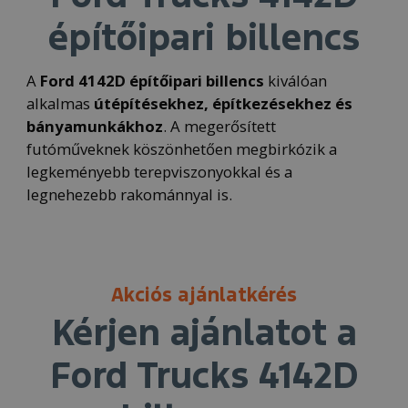
építőipari billencs
A
Ford 4142D építőipari billencs
kiválóan
alkalmas
útépítésekhez,
építkezésekhez és
bányamunkákhoz
. A megerősített
futóműveknek köszönhetően megbirkózik a
legkeményebb terepviszonyokkal és a
legnehezebb rakománnyal is.
Akciós ajánlatkérés
Kérjen ajánlatot a
Ford Trucks 4142D