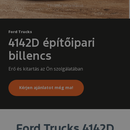
További információ
Ford Trucks
4142D építőipari
billencs
Erő és kitartás az Ön szolgálatában
Kérjen ajánlatot még ma!
Ford Trucks 4142D