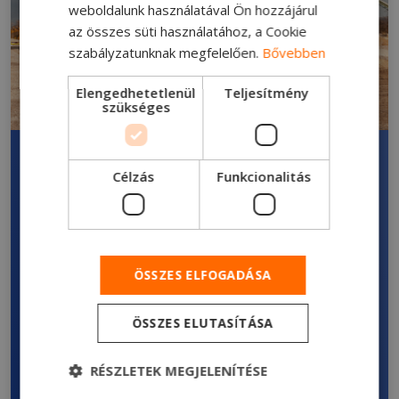
weboldalunk használatával Ön hozzájárul
az összes süti használatához, a Cookie
szabályzatunknak megfelelően.
Bővebben
Elengedhetetlenül
Teljesítmény
szükséges
Ismerje meg közelebbről új
Célzás
Funkcionalitás
billencsét!
Ford Trucks 4142D
Tengelyképlet
ÖSSZES ELFOGADÁSA
8x4
ÖSSZES ELUTASÍTÁSA
Fülke
RÉSZLETEK MEGJELENÍTÉSE
Alacsony tetős nappali fülke