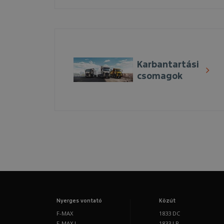
Karbantartási
csomagok
Nyerges vontató
Közút
F-MAX
1833 DC
F-MAX L
1833 LR