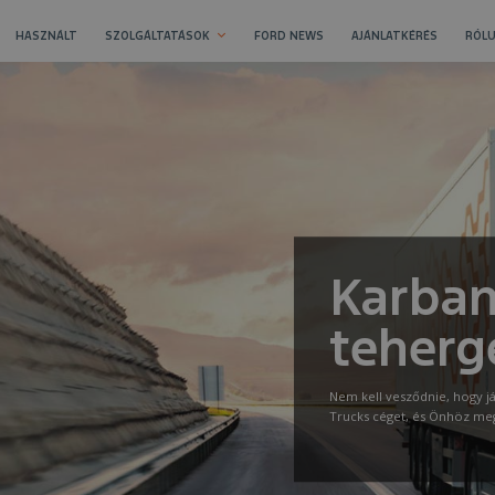
HASZNÁLT
SZOLGÁLTATÁSOK
FORD NEWS
AJÁNLATKÉRÉS
RÓLU
Karban
teherg
Nem kell vesződnie, hogy j
Trucks céget, és Önhöz me