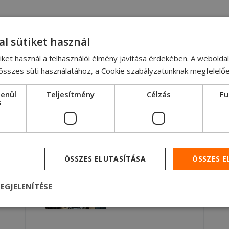
al sütiket használ
iket használ a felhasználói élmény javítása érdekében. A webolda
 összes süti használatához, a Cookie szabályzatunknak megfelelő
lenül
Teljesítmény
Célzás
Fu
s
Értékesítés utáni
ÖSSZES ELUTASÍTÁSA
ÖSSZES 
EGJELENÍTÉSE
Helyszíni
karbantartás