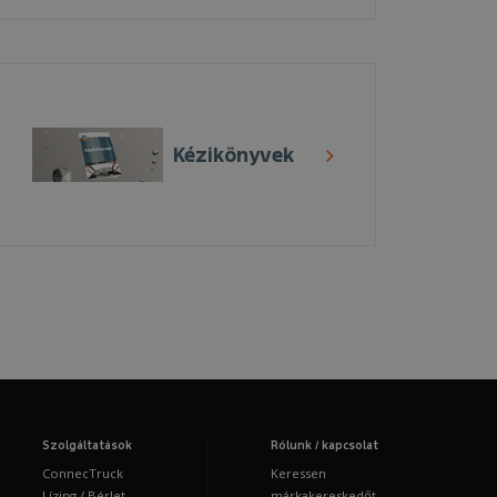
Kézikönyvek
Szolgáltatások
Rólunk / kapcsolat
ConnecTruck
Keressen
Lízing / Bérlet
márkakereskedőt