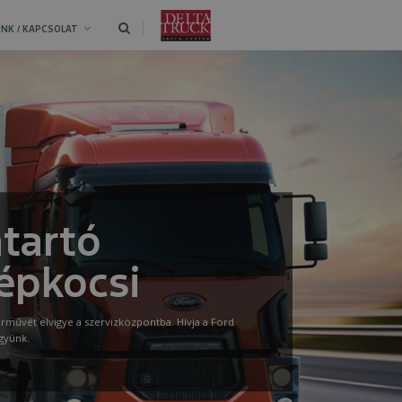
NK / KAPCSOLAT
tartó
épkocsi
árművét elvigye a szervizközpontba. Hívja a Ford
gyünk.