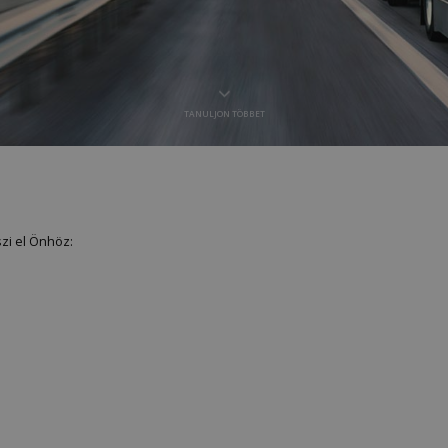
TANULJON TÖBBET
szi el Önhöz: