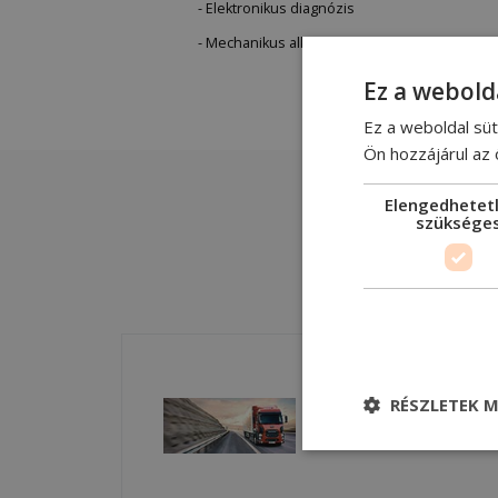
- Elektronikus diagnózis
- Mechanikus alkatrész cseréje"
Ez a webold
Ez a weboldal süt
Ön hozzájárul az
Elengedhetet
szüksége
RÉSZLETEK M
Gondozás és
karbantartás