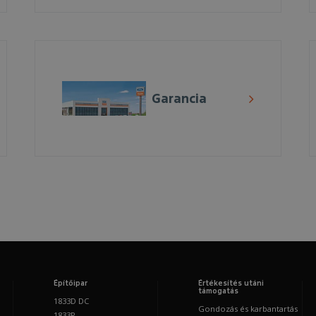
Garancia
Építőipar
Értékesítés utáni
támogatás
1833D DC
Gondozás és karbantartás
1833P