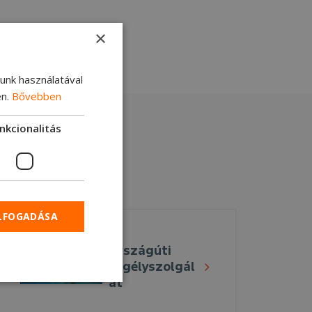
×
lunk használatával
en.
Bővebben
nkcionalitás
ELFOGADÁSA
Országúti
segélyszolgál
at