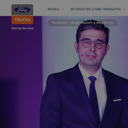
MODELL
ÉRTÉKESÍTÉS UTÁNI TÁMOGATÁS
Fordnews
> Megérkezett a műalkotás