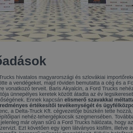
lőadások
Trucks hivatalos magyarországi és szlovákiai importőrek
ötte a vendégeket, majd röviden bemutatta a cég és a For
re vonatkozó terveit. Baris Akyalcin, a Ford Trucks nehé
tója ünnepélyes keretek között átadta az év legsikeres
ezetőségének. Ennek kapcsán
elismerő szavakkal méltatta
g eredményes értékesítői tevékenységét és ügyfélközp
c, a Delta-Truck Kft. cégvezetője büszkén tette hozzá
z építőipari nehéz-tehergépkocsik szegmensében. Tovább
elenleg már olyan sűrű a Ford Trucks hálózata, hogy az 
rvizt. Ezt követően egy igen látványos kisfilm, illetve