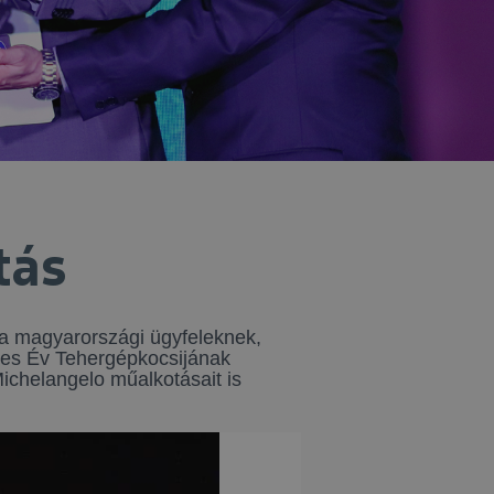
tás
a magyarországi ügyfeleknek,
9-es Év Tehergépkocsijának
ichelangelo műalkotásait is