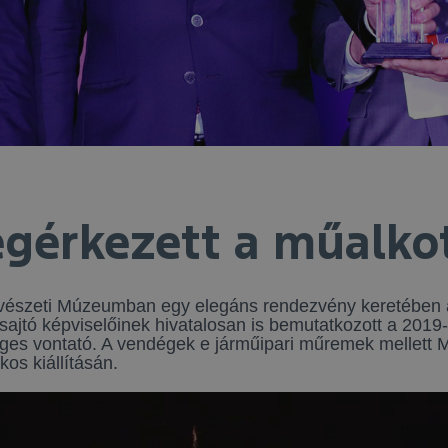
gérkezett a műalko
űvészeti Múzeumban egy elegáns rendezvény keretében 
ksajtó képviselőinek hivatalosan is bemutatkozott a 201
ges vontató. A vendégek e járműipari műremek mellett M
os kiállításán.