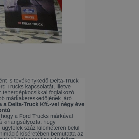
ént is tevékenykedő Delta-Truck
d Trucks kapcsolatát, illetve
z-tehergépkocsikkal foglalkozó
ebb márkakereskedőjének járó
 a Delta-Truck Kft.-vel négy éve
ontú
, hogy a Ford Trucks márkával
á kihangsúlyozta, hogy
ügyfelek száz kilométeren belül
 animáció kíséretében bemutatta az