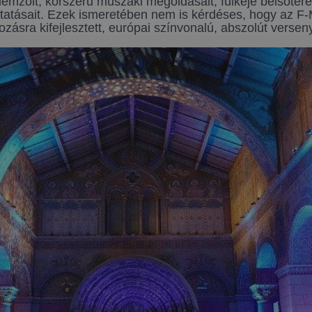
emzőit, korszerű műszaki megoldásait, fülkéje belsőterén
ltatásait. Ezek ismeretében nem is kérdéses, hogy az F
rozásra kifejlesztett, európai színvonalú, abszolút verse