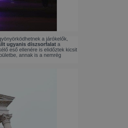
gyönyörködhetnek a járókelők,
lt ugyanis díszsorfalat
a
eső ellenére is elidőztek kicsit
pületbe, annak is a nemrég