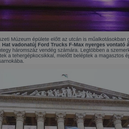
eti Múzeum épülete előtt az utcán is műalkotásokban 
.
Hat vadonatúj Ford Trucks F-Max nyerges vontató ál
egy háromszáz vendég számára. Legtöbben a szemerkélő 
tek a tehergépkocsikkal, mielőtt beléptek a magasztos é
Csarnokába.