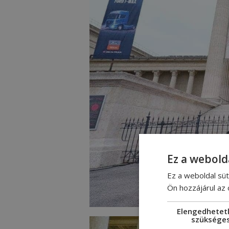
Ez a webold
Ez a weboldal süt
Ön hozzájárul az
Elengedhetet
szüksége