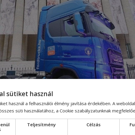
al sütiket használ
iket használ a felhasználói élmény javítása érdekében. A webolda
 összes süti használatához, a Cookie szabályzatunknak megfelelő
lenül
Teljesítmény
Célzás
Fu
s