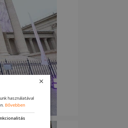
×
lunk használatával
en.
Bővebben
nkcionalitás