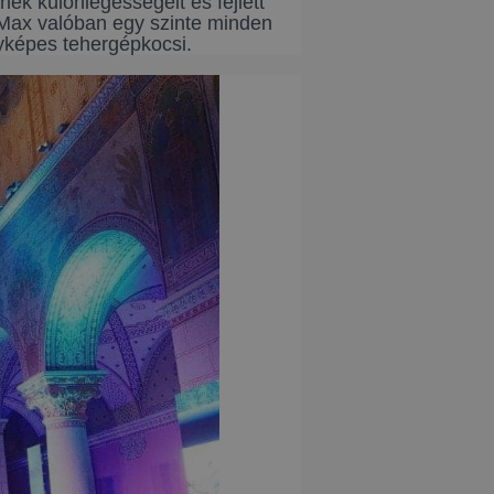
ek különlegességeit és fejlett
-Max valóban egy szinte minden
nyképes tehergépkocsi.