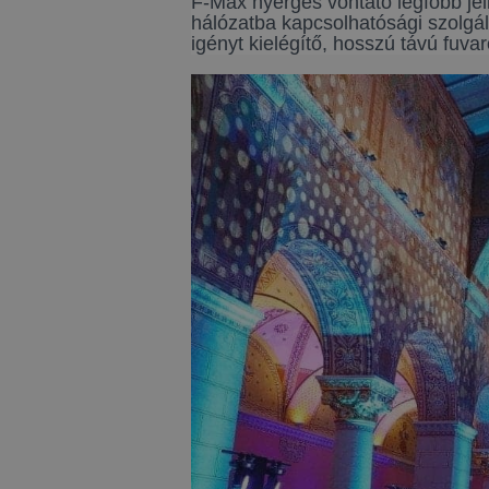
F-Max nyerges vontató legfőbb jell
hálózatba kapcsolhatósági szolgá
igényt kielégítő, hosszú távú fuva