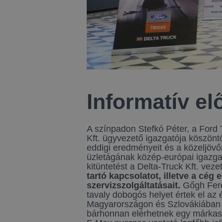
Informatív e
A színpadon Stefkó Péter, a Ford 
Kft. ügyvezető igazgatója köszönt
eddigi eredményeit és a közeljövő
üzletágának közép-európai igazga
kitüntetést a Delta-Truck Kft. v
tartó kapcsolatot, illetve a cé
szervizszolgáltatásait.
Gőgh Feren
tavaly dobogós helyet értek el a
Magyarországon és Szlovákiában j
bárhonnan elérhetnek egy márkasze