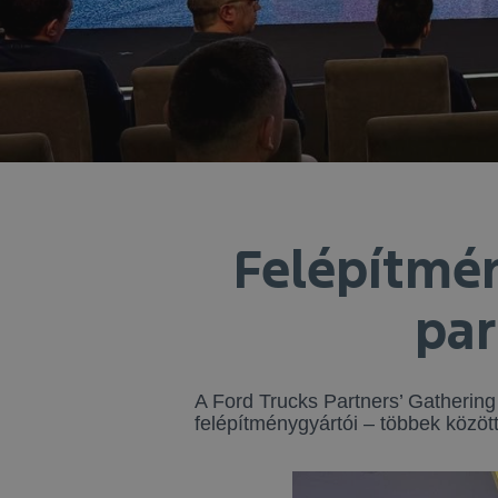
Felépítmén
par
A Ford Trucks Partners’ Gatherin
felépítménygyártói – többek közö