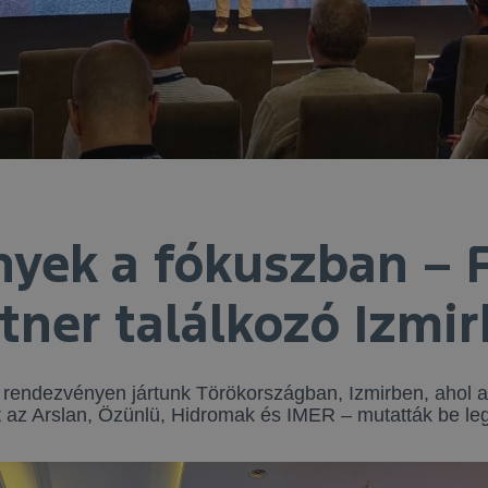
yek a fókuszban – 
tner találkozó Izmi
g rendezvényen jártunk Törökországban, Izmirben, ahol a
tt az Arslan, Özünlü, Hidromak és IMER – mutatták be le