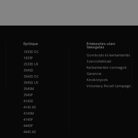
Építőipar
Értékesítés utáni
támogatás
1833D DC
Gondozás és karbantartás
1833P
Szervizhálózat
2533D LR
Karbantartási csomagok
3545D
Garancia
3545D DC
Kézikönyvek
3545D LR
Voluntary Recall Campaign
3545M
3545P
4145D
4145 XD
4145M
4145P
4445P
4445 XD