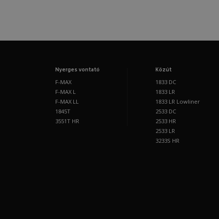
Nyerges vontató
Közút
F-MAX
1833 DC
F-MAX L
1833 LR
F-MAX LL
1833 LR Lowliner
1845T
2533 DC
3551T HR
2533 HR
2533 LR
3233S HR