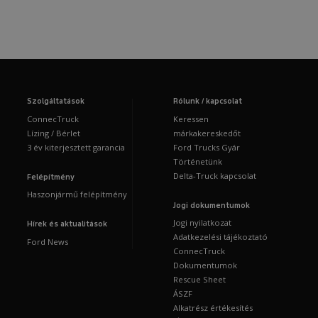
Szolgáltatások
Rólunk / kapcsolat
ConnecTruck
Keressen
Lízing / Bérlet
márkakereskedőt
3 év kiterjesztett garancia
Ford Trucks Gyár
Történetünk
Delta-Truck kapcsolat
Felépítmény
Haszonjármű felépítmény
Jogi dokumentumok
Jogi nyilatkozat
Hírek és aktualitások
Adatkezelési tájékoztató
Ford News
ConnecTruck
Dokumentumok
Rescue Sheet
ÁSZF
Alkatrész értékesítés