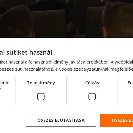
élja: erősíteni a kapcsolatot a gyártók és az importőrö
al sütiket használ
ösen gondolkodni a jövő kihívásairól.
iket használ a felhasználói élmény javítása érdekében. A webolda
seltük Magyarországot – hiszen 2017 óta több mint 100 
 összes süti használatához, a Cookie szabályzatunknak megfelelő
jármű talált gazdára a Ford Trucks kínálatából.
lenül
Teljesítmény
Célzás
Fu
mények továbbra is elérhetők a Delta-Trucknál – testresza
s
zítva.
ÖSSZES ELUTASÍTÁSA
ÖSSZES 