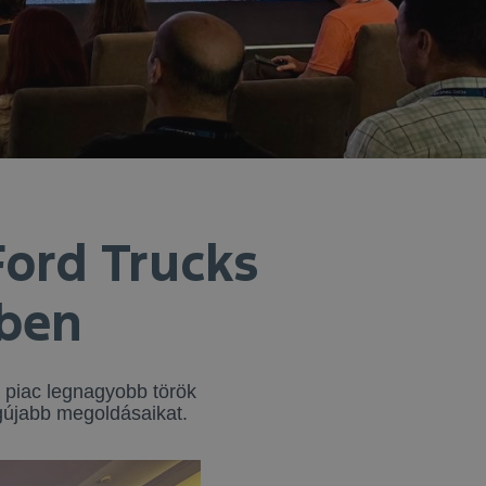
Ford Trucks
rben
 piac legnagyobb török
gújabb megoldásaikat.