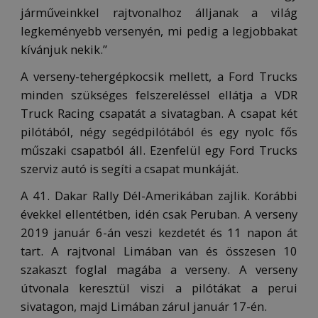
járműveinkkel rajtvonalhoz álljanak a világ
legkeményebb versenyén, mi pedig a legjobbakat
kívánjuk nekik.”
A verseny-tehergépkocsik mellett, a Ford Trucks
minden szükséges felszereléssel ellátja a VDR
Truck Racing csapatát a sivatagban. A csapat két
pilótából, négy segédpilótából és egy nyolc fős
műszaki csapatból áll. Ezenfelül egy Ford Trucks
szerviz autó is segíti a csapat munkáját.
A 41. Dakar Rally Dél-Amerikában zajlik. Korábbi
évekkel ellentétben, idén csak Peruban. A verseny
2019 január 6-án veszi kezdetét és 11 napon át
tart. A rajtvonal Limában van és összesen 10
szakaszt foglal magába a verseny. A verseny
útvonala keresztül viszi a pilótákat a perui
sivatagon, majd Limában zárul január 17-én.