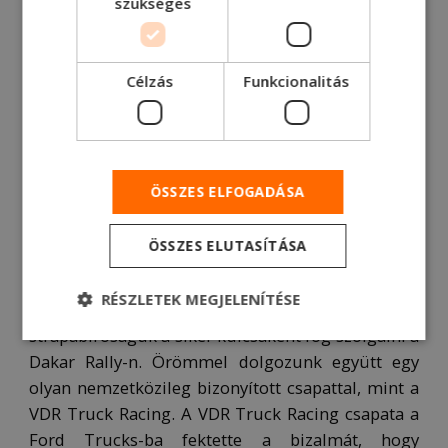
szükséges
támogatja a motorsportot. „A nemzetközi piac
egyik legnagyobb nehézgépjármű-gyártójaként, a
Ford Trucks ötvözi 60 év gyártási tapasztalatát a
Célzás
Funkcionalitás
piaci igényeknek megfelelő termékek fejlesztési
képességével. Folyamatosan növekszünk a Közel-
Keleten, Afrikában és Európában, s mindeközben
sokat fektetünk a motorsportok támogatásába.
ÖSSZES ELFOGADÁSA
Ennek fényében 2016 óta partneri viszonyt
ápolunk a VDR Truck Racing csapatával. A
ÖSSZES ELUTASÍTÁSA
járműveket alávetettük a verseny körülményeit
szimuláló teszteknek, amelyek eredménye alapján
RÉSZLETEK MEGJELENÍTÉSE
biztosak vagyunk benne, hogy a teljesítményük és
strapabíróságuk a siker kulcsaként fog szolgálni a
Dakar Rally-n. Örömmel dolgozunk együtt egy
olyan nemzetközileg bizonyított csapattal, mint a
VDR Truck Racing. A VDR Truck Racing csapata a
Ford Trucks-ba fektette a bizalmát, hogy