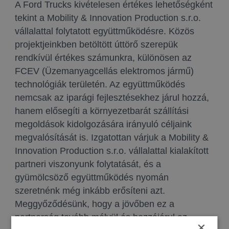
A Ford Trucks kivételesen értékes lehetőségként
tekint a Mobility & Innovation Production s.r.o.
vállalattal folytatott együttműködésre. Közös
projektjeinkben betöltött úttörő szerepük
rendkívül értékes számunkra, különösen az
FCEV (Üzemanyagcellás elektromos jármű)
technológiák területén. Az együttműködés
nemcsak az iparági fejlesztésekhez járul hozzá,
hanem elősegíti a környezetbarát szállítási
megoldások kidolgozására irányuló céljaink
megvalósítását is. Izgatottan várjuk a Mobility &
Innovation Production s.r.o. vállalattal kialakított
partneri viszonyunk folytatását, és a
gyümölcsöző együttműködés nyomán
szeretnénk még inkább erősíteni azt.
Meggyőződésünk, hogy a jövőben ez a
partnerség tovább mélyül és hozzájárul az
×