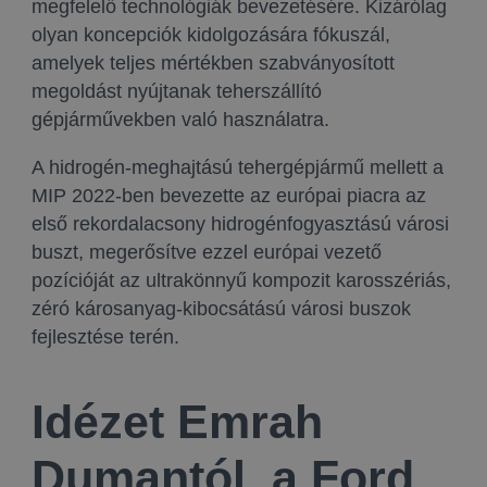
megfelelő technológiák bevezetésére. Kizárólag
olyan koncepciók kidolgozására fókuszál,
amelyek teljes mértékben szabványosított
megoldást nyújtanak teherszállító
gépjárművekben való használatra.
A hidrogén-meghajtású tehergépjármű mellett a
MIP 2022-ben bevezette az európai piacra az
első rekordalacsony hidrogénfogyasztású városi
buszt, megerősítve ezzel európai vezető
pozícióját az ultrakönnyű kompozit karosszériás,
zéró károsanyag-kibocsátású városi buszok
fejlesztése terén.
Idézet Emrah
Dumantól, a Ford