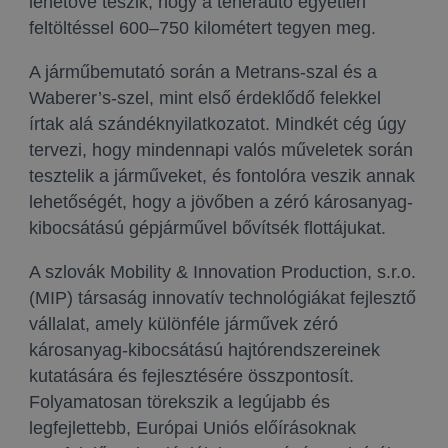
lehetővé teszik, hogy a teherautó egyetlen
feltöltéssel 600–750 kilométert tegyen meg.
A járműbemutató során a Metrans-szal és a
Waberer’s-szel, mint első érdeklődő felekkel
írtak alá szándéknyilatkozatot. Mindkét cég úgy
tervezi, hogy mindennapi valós műveletek során
tesztelik a járműveket, és fontolóra veszik annak
lehetőségét, hogy a jövőben a zéró károsanyag-
kibocsátású gépjárművel bővítsék flottájukat.
A szlovák Mobility & Innovation Production, s.r.o.
(MIP) társaság innovatív technológiákat fejlesztő
vállalat, amely különféle járművek zéró
károsanyag-kibocsátású hajtórendszereinek
kutatására és fejlesztésére összpontosít.
Folyamatosan törekszik a legújabb és
legfejlettebb, Európai Uniós előírásoknak