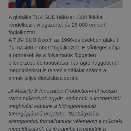
A globális TÜV SÜD hálózat 1000 fiókkal
rendelkezik világszerte, és 28 000 embert
foglalkoztat.
A TÜV SÜD Czech az 1990-es években alakult,
és ma 400 embert foglalkoztat. Elsődleges célja
a termékek és a folyamatok független
ellenőrzése és tanúsítása. Iparágtól függetlenül
megoldásokat is tervez a vállalat számára,
annak teljes életciklusa során.
„A Mobility & Innovation Production-nal hosszú
távon működünk együtt, ezért már a kezdetektől
meghívást kaptunk a hidrogénhajtású
tehergépjármű projektbe. Szabályozási
szempontból formálhattunk véleményt a műszaki
megoldásokról, és jó irányba terelhettük a