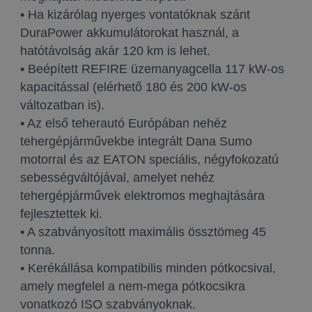
• Ha kizárólag nyerges vontatóknak szánt
DuraPower akkumulátorokat használ, a
hatótávolság akár 120 km is lehet.
• Beépített REFIRE üzemanyagcella 117 kW-os
kapacitással (elérhető 180 és 200 kW-os
változatban is).
• Az első teherautó Európában nehéz
tehergépjárművekbe integrált Dana Sumo
motorral és az EATON speciális, négyfokozatú
sebességváltójával, amelyet nehéz
tehergépjárművek elektromos meghajtására
fejlesztettek ki.
• A szabványosított maximális össztömeg 45
tonna.
• Kerékállása kompatibilis minden pótkocsival,
amely megfelel a nem-mega pótkocsikra
vonatkozó ISO szabványoknak.