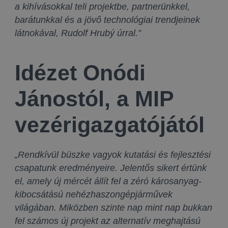
a kihívásokkal teli projektbe, partnerünkkel,
barátunkkal és a jövő technológiai trendjeinek
látnokával, Rudolf Hrubý úrral.”
Idézet Onódi
Jánostól, a MIP
vezérigazgatójától
„Rendkívül büszke vagyok kutatási és fejlesztési
csapatunk eredményeire. Jelentős sikert értünk
el, amely új mércét állít fel a zéró károsanyag-
kibocsátású nehézhaszongépjárművek
világában. Miközben szinte nap mint nap bukkan
fel számos új projekt az alternatív meghajtású