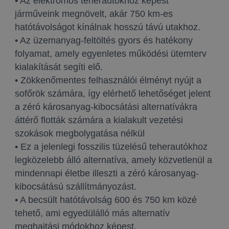
• Az elektromos teherautókhoz képest
járműveink megnövelt, akár 750 km-es
hatótávolságot kínálnak hosszú távú utakhoz.
• Az üzemanyag-feltöltés gyors és hatékony
folyamat, amely egyenletes működési ütemterv
kialakítását segíti elő.
• Zökkenőmentes felhasználói élményt nyújt a
sofőrök számára, így elérhető lehetőséget jelent
a zéró károsanyag-kibocsátási alternatívákra
áttérő flották számára a kialakult vezetési
szokások megbolygatása nélkül
• Ez a jelenlegi fosszilis tüzelésű teherautókhoz
legközelebb álló alternatíva, amely közvetlenül a
mindennapi életbe illeszti a zéró károsanyag-
kibocsátású szállítmányozást.
• A becsült hatótávolság 600 és 750 km közé
tehető, ami egyedülálló más alternatív
meghajtási módokhoz képest.