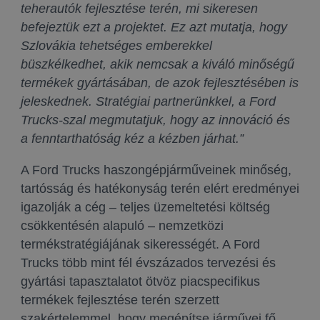
teherautók fejlesztése terén, mi sikeresen
befejeztük ezt a projektet. Ez azt mutatja, hogy
Szlovákia tehetséges emberekkel
büszkélkedhet, akik nemcsak a kiváló minőségű
termékek gyártásában, de azok fejlesztésében is
jeleskednek. Stratégiai partnerünkkel, a Ford
Trucks-szal megmutatjuk, hogy az innováció és
a fenntarthatóság kéz a kézben járhat.”
A Ford Trucks haszongépjárműveinek minőség,
tartósság és hatékonyság terén elért eredményei
igazolják a cég – teljes üzemeltetési költség
csökkentésén alapuló – nemzetközi
termékstratégiájának sikerességét. A Ford
Trucks több mint fél évszázados tervezési és
gyártási tapasztalatot ötvöz piacspecifikus
termékek fejlesztése terén szerzett
szakértelemmel, hogy megépítse járművei fő