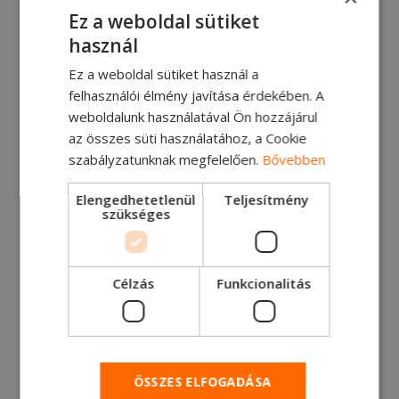
iparágban fejlesztett innovatív megoldásaink
Ez a weboldal sütiket
térnyeréséhez.
használ
Ez a weboldal sütiket használ a
felhasználói élmény javítása érdekében. A
weboldalunk használatával Ön hozzájárul
az összes süti használatához, a Cookie
szabályzatunknak megfelelően.
Bővebben
Elengedhetetlenül
Teljesítmény
szükséges
Célzás
Funkcionalitás
Idézet Pavel
Čulíktól, a MIP
ÖSSZES ELFOGADÁSA