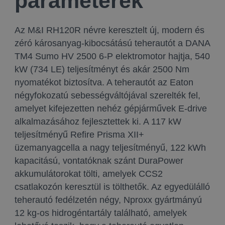
paraméterek
Az M&I RH120R névre keresztelt új, modern és
zéró károsanyag-kibocsátású teherautót a DANA
TM4 Sumo HV 2500 6-P elektromotor hajtja, 540
kW (734 LE) teljesítményt és akár 2500 Nm
nyomatékot biztosítva. A teherautót az Eaton
négyfokozatú sebességváltójával szerelték fel,
amelyet kifejezetten nehéz gépjárművek E-drive
alkalmazásához fejlesztettek ki. A 117 kW
teljesítményű Refire Prisma XII+
üzemanyagcella a nagy teljesítményű, 122 kWh
kapacitású, vontatóknak szánt DuraPower
akkumulátorokat tölti, amelyek CCS2
csatlakozón keresztül is tölthetők. Az egyedülálló
teherautó fedélzetén négy, Nproxx gyártmányú
12 kg-os hidrogéntartály található, amelyek