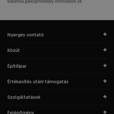
katarina.palo@mobility-innovation.sk
Nyerges vontató
Közút
Építőipar
Értékesítés utáni támogatás
Szolgáltatások
Felépítmény