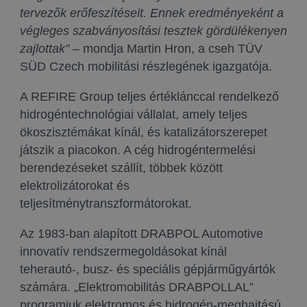
tervezők erőfeszítéseit. Ennek eredményeként a
végleges szabványosítási tesztek gördülékenyen
zajlottak”
– mondja Martin Hron, a cseh TÜV
SÜD Czech mobilitási részlegének igazgatója.
A REFIRE Group teljes értéklánccal rendelkező
hidrogéntechnológiai vállalat, amely teljes
ökoszisztémákat kínál, és katalizátorszerepet
játszik a piacokon. A cég hidrogéntermelési
berendezéseket szállít, többek között
elektrolizátorokat és
teljesítménytranszformátorokat.
Az 1983-ban alapított DRABPOL Automotive
innovatív rendszermegoldásokat kínál
teherautó-, busz- és speciális gépjárműgyártók
számára. „Elektromobilitás DRABPOLLAL”
programjuk elektromos és hidrogén-meghajtású