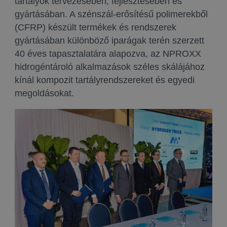
tartályok tervezésében, fejlesztésében és
gyártásában. A szénszál-erősítésű polimerekből
(CFRP) készült termékek és rendszerek
gyártásában különböző iparágak terén szerzett
40 éves tapasztalatára alapozva, az NPROXX
hidrogéntároló alkalmazások széles skálájához
kínál kompozit tartályrendszereket és egyedi
megoldásokat.