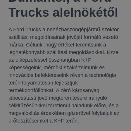
Trucks alelnökétől
A Ford Trucks a nehézhaszongépjármű-szektor
szállítási megoldásainak jövőjét formáló vezető
márka. Célunk, hogy értéket teremtsünk a
leghatékonyabb szállítási megoldásokkal. Ezzel
az elképzeléssel összhangban K+F
képességeink, mérnöki szakértelmünk és
innovációs befektetéseink révén a technológia
terén folyamatosan fejlesztjük
termékportfóliónkat. A zéró károsanyag-
kibocsátású jövő megteremtésére irányuló
célkitűzésünkkel töretlenül haladunk előre, és a
megvalósítás érdekében gőzerővel folytatjuk az
erőfeszítéseinket a K+F terén.