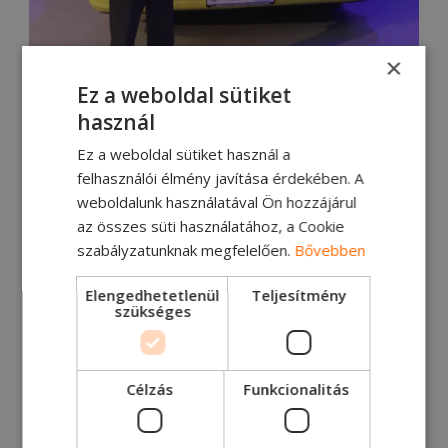
×
Ez a weboldal sütiket
használ
Ez a weboldal sütiket használ a
felhasználói élmény javítása érdekében. A
„Németország kulcsfontosságú piac a Ford
weboldalunk használatával Ön hozzájárul
Trucks globális terjeszkedési terveiben.”
az összes süti használatához, a Cookie
szabályzatunknak megfelelően.
Bővebben
Dave Johnston, a Ford Otosan vezérigazgató-
helyettese megjegyezte, hogy a globális
Elengedhetetlenül
Teljesítmény
szükséges
világjárvány nem akadályozta meg a Ford
Trucks-t abban, hogy a vállalat globális
terjeszkedésének részeként továbbra is új
Célzás
Funkcionalitás
forgalmazókat indítson a kulcsfontosságú
piacokon: