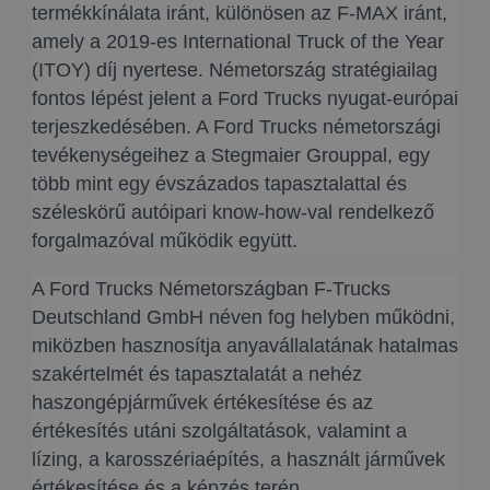
termékkínálata iránt, különösen az F-MAX iránt,
amely a 2019-es International Truck of the Year
(ITOY) díj nyertese. Németország stratégiailag
fontos lépést jelent a Ford Trucks nyugat-európai
terjeszkedésében. A Ford Trucks németországi
tevékenységeihez a Stegmaier Grouppal, egy
több mint egy évszázados tapasztalattal és
széleskörű autóipari know-how-val rendelkező
forgalmazóval működik együtt.
A Ford Trucks Németországban F-Trucks
Deutschland GmbH néven fog helyben működni,
miközben hasznosítja anyavállalatának hatalmas
szakértelmét és tapasztalatát a nehéz
haszongépjárművek értékesítése és az
értékesítés utáni szolgáltatások, valamint a
lízing, a karosszériaépítés, a használt járművek
értékesítése és a képzés terén.