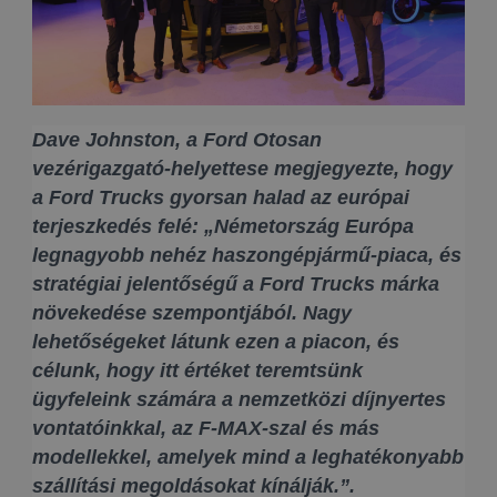
Dave Johnston, a Ford Otosan
vezérigazgató-helyettese megjegyezte, hogy
a Ford Trucks gyorsan halad az európai
terjeszkedés felé: „Németország Európa
legnagyobb nehéz haszongépjármű-piaca, és
stratégiai jelentőségű a Ford Trucks márka
növekedése szempontjából. Nagy
lehetőségeket látunk ezen a piacon, és
célunk, hogy itt értéket teremtsünk
ügyfeleink számára a nemzetközi díjnyertes
vontatóinkkal, az F-MAX-szal és más
modellekkel, amelyek mind a leghatékonyabb
szállítási megoldásokat kínálják.”.