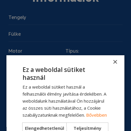
Tengely
Fülke
Motor
Típus:
Motor teljesítmény:
×
Nyomaték:
Ez a weboldal sütiket
használ
Üzemanyagtartály
Ez a weboldal sütiket használ a
felhasználói élmény javítása érdekében. A
Erőátvitel
weboldalunk használatával Ön hozzájárul
az összes süti használatához, a Cookie
szabályzatunknak megfelelően.
Bővebben
Tengelytáv
Elengedhetetlenül
Teljesítmény