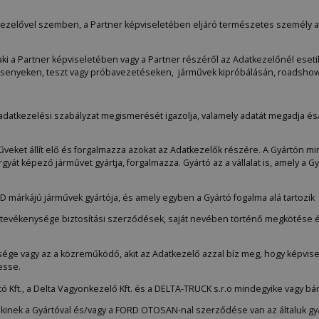
kezelővel szemben, a Partner képviseletében eljáró természetes személy at
i a Partner képviseletében vagy a Partner részéről az Adatkezelőnél esetileg
senyeken, teszt vagy próbavezetéseken, járművek kipróbálásán, roadsho
adatkezelési szabályzat megismerését igazolja, valamely adatát megadja és/
veket állít elő és forgalmazza azokat az Adatkezelők részére. A Gyártón mind
yát képező járművet gyártja, forgalmazza. Gyártó az a vállalat is, amely a Gyá
RD márkájú járművek gyártója, és amely egyben a Gyártó fogalma alá tartozik
i tevékenysége biztosítási szerződések, saját nevében történő megkötése és
ége vagy az a közreműködő, akit az Adatkezelő azzal bíz meg, hogy képvise
esse.
tó Kft., a Delta Vagyonkezelő Kft. és a DELTA-TRUCK s.r.o mindegyike vagy bá
 akinek a Gyártóval és/vagy a FORD OTOSAN-nal szerződése van az általuk gy