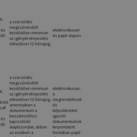
i,
a szerződés
megszűnésétől
 és
elektronikusan
kezdődően minimum
ódó
és papír alapon
az igényérvényesítés
elévülése+12 hónapig,
a szerződés
megszűnésétől
kezdődően minimum
elektronikusan,
i,
az igényérvényesítés
a
elévülése+12 hónapig,
megrendelések
ártók
amennyiben a
és
call
dokumentum a
teljesítéseket
beszámolóhoz
igazoló
 és
kapcsolódó
dokumentumok
ódó
alapbizonylat, abban
kinyomtatott
az esetben a
formában papír