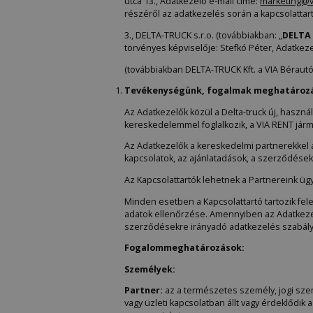
utca 13., Adatkezelő e-mail címe:
marketing@v
részéről az adatkezelés során a kapcsolattart
3., DELTA-TRUCK s.r.o. (továbbiakban: „
DELTA 
törvényes képviselője: Stefkó Péter, Adatkeze
(továbbiakban DELTA-TRUCK Kft. a VIA Bérautó K
Tevékenységünk, fogalmak meghatározás 
Az Adatkezelők közül a Delta-truck új, haszná
kereskedelemmel foglalkozik, a VIA RENT járm
Az Adatkezelők a kereskedelmi partnerekkel a
kapcsolatok, az ajánlatadások, a szerződése
Az Kapcsolattartók lehetnek a Partnereink üg
Minden esetben a Kapcsolattartó tartozik fel
adatok ellenőrzése. Amennyiben az Adatkezel
szerződésekre irányadó adatkezelés szabálya
Fogalommeghatározások:
Személyek:
Partner:
az a természetes személy, jogi sze
vagy üzleti kapcsolatban állt vagy érdeklődik 