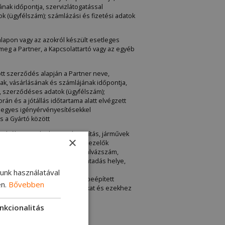
nak időpontja, szervizlátogatással
 (ügyfélszám); számlázási és fizetési adatok
alapon vagy az azokról készült esetleges
meg a Partner, a Kapcsolattartó vagy az egyéb
tt szerződés alapján a Partner neve,
ak, vásárlásának és számlájának időpontja,
), szerződéses adatok (ügyfélszám);
rán és a jótállás időtartama alatt elvégzett
z egyes igényérvényesítésekkel
s a Gyártó között
zárólagosan karbantartás, javítás, járművek
×
tött szerződés alapján az Adatkezelők
sa, ügyfélszáma járműadatok (alvázszám,
arancia/kulantéria folyamat, átadás helye,
zámlázás dátuma), a jármű
lunk használatával
t munkákra és a munkák során beépített
en.
Bővebben
ett e pontban felsorolt adatokat és ezekhez
nkcionalitás