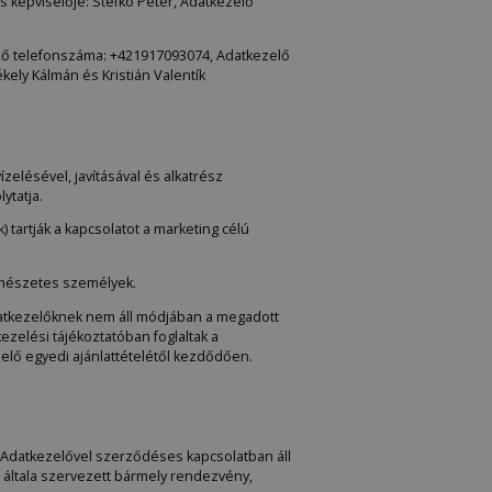
 képviselője: Stefkó Péter, Adatkezelő
ezelő telefonszáma: +421917093074, Adatkezelő
kely Kálmán és Kristián Valentík
zelésével, javításával és alkatrész
ytatja.
tartják a kapcsolatot a marketing célú
ermészetes személyek.
Adatkezelőknek nem áll módjában a megadott
zelési tájékoztatóban foglaltak a
elő egyedi ajánlattételétől kezdődően.
z Adatkezelővel szerződéses kapcsolatban áll
az általa szervezett bármely rendezvény,