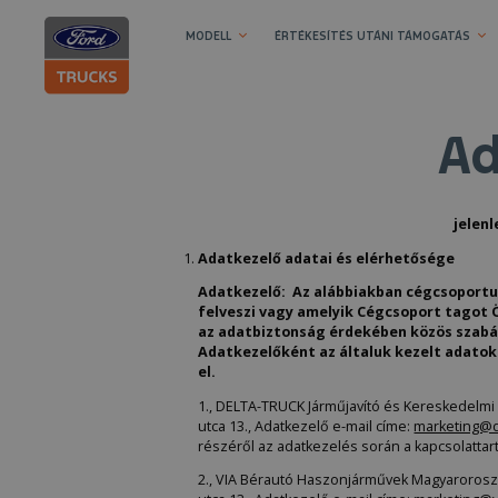
MODELL
ÉRTÉKESÍTÉS UTÁNI TÁMOGATÁS
Ad
jelen
Adatkezelő adatai és elérhetősége
Adatkezelő: Az alábbiakban cégcsoportun
felveszi vagy amelyik Cégcsoport tagot 
az adatbiztonság érdekében közös szabál
Adatkezelőként az általuk kezelt adatok
el.
1., DELTA-TRUCK Járműjavító és Kereskedelmi 
utca 13., Adatkezelő e-mail címe:
marketing@d
részéről az adatkezelés során a kapcsolattart
2., VIA Bérautó Haszonjárművek Magyaroroszá