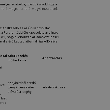
élyes adatokba, továbbá arról, hogy a
érhető, megismerhető, megváltoztatható,
az Adatkezelő és az Ön kapcsolatát
a Partner többféle kapcsolatban állnak,
kell, hogy ellenőrizze az adatkezeléssel
al elérő kapcsolatban áll, így különféle
ással
Adatkezelés
Adattárolás
időtartama
ai,
az ajánlatból eredő
vel
igényérvényesítés
elektronikusan
elévülési idejéig
y
llást,
en a