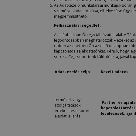
Az Adatkezelő munkatársai munkájuk során g
személyes adat tárolása, elhelyezése úgy ker
megsemmisíthető.
Felhasználási segédlet:
Az alábbiakban Ön egy táblázatot talál. A Tá
legpontosabban meghatározzák – ezeket az ada
ebben az esetben Ön az első oszlopban több r
kapcsolatos Tájékoztatónkat. Kérjük, hogy leg
sorok a Cégcsoportunk különféle tagjaival ka
Adatkezelés célja
Kezelt adatok
termékek vagy
Partner és ajánl
szolgáltatások
kapcsolattartási
értékesítése során
levelezések, aján
ajánlati eljárás