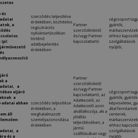
észetes
 és
szerződés teljesítése
 adatai
cégcsoport tagja
érdekében, közhiteles
latok, a
Partner
gyártók,
regisztrációs
rződés
szerződéskötő
márkaszervízek
nyilvántartásokban
pcsolatos
és/vagy Partner
ehhez kapcsol
történő
(pl:
kapcsolattartó
szolgáltatások
adatbejelentés
járművezető
nyújtói,
érdekében
 és
mélyazonosító
járó
Partner
ak a
szerződéskötő
 adatai, a
és/vagy Partner
tében eljáró
cégcsoport tagja
kapcsolattartó, az
aknak a
gyártók, gyártók
Adatkezelő, az
 adatai abban
szerződés teljesítése
képviseletei, gy
Adatkezelő azon
érdekében, a
által fenntartott 
alvállalkozója, aki a
em áll
meghatalmazott
centerek,
jótállás
ellemzően:
személyazonosítása
márkaszervízek
teljesítésében, a
érdekében
ehhez kapcsol
jármű
adatai, a
szolgáltatások
szállításában vagy
ára és a
nyújtói