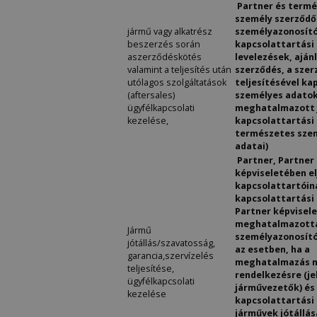
Partner és term
személy szerződő
jármű vagy alkatrész
személyazonosító
beszerzés során
kapcsolattartási
aszerződéskötés
levelezések, aján
valamint a teljesítés után
szerződés, a sze
utólagos szolgáltatások
teljesítésével ka
(aftersales)
személyes adatok 
ügyfélkapcsolati
meghatalmazott 
kezelése,
kapcsolattartási
természetes sze
adatai)
Partner, Partner
képviseletében el
kapcsolattartóin
kapcsolattartási
Partner képvisele
meghatalmazott
Jármű
személyazonosító
jótállás/szavatosság,
az esetben, ha a
garancia,szervízelés
meghatalmazás n
teljesítése,
rendelkezésre (j
ügyfélkapcsolati
járművezetők) és
kezelése
kapcsolattartási 
járművek jótállás