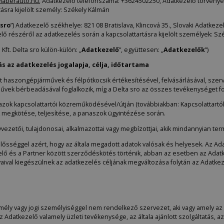
iaberauto.hu
, Adatkezelő telefonszáma: +3624502250, Adatkezelő törvényes
ásra kijelölt személy: Székely Kálmán
sro
”) Adatkezelő székhelye: 821 08 Bratislava, Klincová 35., Slovaki Adatk
lő részéről az adatkezelés során a kapcsolattartásra kijelölt személyek: Szé
ft. Delta sro külön-külön: „
Adatkezelő
”, együttesen: „
Adatkezelők
”)
az adatkezelés jogalapja, célja, időtartama
lt haszongépjárművek és félpótkocsik értékesítésével, felvásárlásával, szerví
űvek bérbeadásával foglalkozik, míg a Delta sro az összes tevékenységet fol
zok kapcsolattartói közreműködésével/útján (továbbiakban: Kapcsolattartók) 
k megkötése, teljesítése, a panaszok ügyintézése során.
yvezetői, tulajdonosai, alkalmazottai vagy megbízottjai, akik mindannyian t
elősséggel azért, hogy az általa megadott adatok valósak és helyesek. Az 
ő és a Partner között szerződéskötés történik, abban az esetben az Adatke
ival kiegészülnek az adatkezelés céljának megváltozása folytán az Adatkez
mély vagy jogi személyiséggel nem rendelkező szervezet, aki vagy amely a
az Adatkezelő valamely üzleti tevékenysége, az általa ajánlott szolgáltatás, 