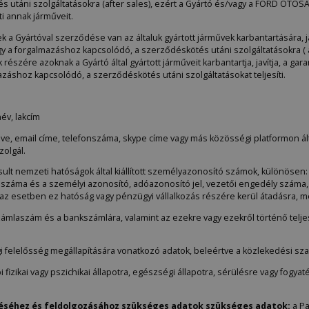
 utáni szolgáltatásokra (after sales), ezért a Gyártó és/vagy a FORD OTOS
i annak járműveit.
ek a Gyártóval szerződése van az általuk gyártott járművek karbantartására, ja
y a forgalmazáshoz kapcsolódó, a szerződéskötés utáni szolgáltatásokra ( a
ére azoknak a Gyártó által gyártott járműveit karbantartja, javítja, a gara
azáshoz kapcsolódó, a szerződéskötés utáni szolgáltatásokat teljesíti.
név, lakcím
neve, email címe, telefonszáma, skype címe vagy más közösségi platformon ál
zolgál.
osult nemzeti hatóságok által kiállított személyazonosító számok, különöse
ny száma és a személyi azonosító, adóazonosító jel, vezetői engedély szám
z esetben ez hatóság vagy pénzügyi vállalkozás részére kerül átadásra, me
mlaszám és a bankszámlára, valamint az ezekre vagy ezekről történő telje
 felelősség megállapítására vonatkozó adatok, beleértve a közlekedési sza
i fizikai vagy pszichikai állapotra, egészségi állapotra, sérülésre vagy fogy
éséhez és feldolgozásához szükséges adatok szükséges adatok:
a P