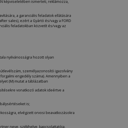
AN képviseletében ismerteti, reklámozza,
vítására, a garanciális feladatok ellátására
fter sales), ezért a Gyártó és/vagy a FORD
nciális feladatokban közvetít és/vagy az
tala nyilvánosságra hozott olyan
n: útlevélszám, személyazonosító igazolvány
a, forgalmi engedély száma). Amennyiben a
lyet (M) mutat a táblázatban
sítésekre vonatkozó adatok ideértve a
bálysértéseket is;
atékosságra, elvégzett orvosi beavatkozásokra
artner neve, székhelye, kapcsolattatója,