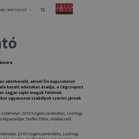
NK / KAPCSOLAT
ató
zámára
az adatkezelő, akivel Ön kapcsolatot
ala kezelt adatokat átadja, a Cégcsoport
s tagjai saját maguk felelnek
kor ugyanazon szabályok szerint járnak
ő székhelye: 2310 Szigetszentmiklós, Leshegy
 képviselője: Stefkó Péter, Adatkezelő
székhelye: 2310 Szigetszentmiklós, Leshegy