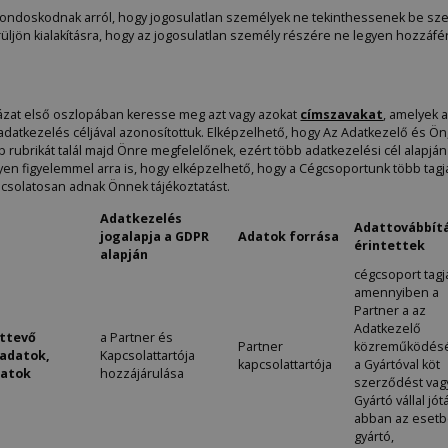
ondoskodnak arról, hogy jogosulatlan személyek ne tekinthessenek be szem
üljön kialakításra, hogy az jogosulatlan személy részére ne legyen hozzáf
blázat első oszlopában keresse meg azt vagy azokat
címszavakat
, amelyek 
tkezelés céljával azonosítottuk. Elképzelhető, hogy Az Adatkezelő és Ön, 
ubrikát talál majd Önre megfelelőnek, ezért több adatkezelési cél alapján 
yen figyelemmel arra is, hogy elképzelhető, hogy a Cégcsoportunk több tagjáv
pcsolatosan adnak Önnek tájékoztatást.
Adatkezelés
Adattovábbít
jogalapja a GDPR
Adatok forrása
érintettek
alapján
cégcsoport tagj
amennyiben a
Partner a az
Adatkezelő
attevő
a Partner és
Partner
közreműködésé
 adatok,
Kapcsolattartója
kapcsolattartója
a Gyártóval köt
latok
hozzájárulása
szerződést vag
Gyártó vállal jótá
abban az esetb
gyártó,