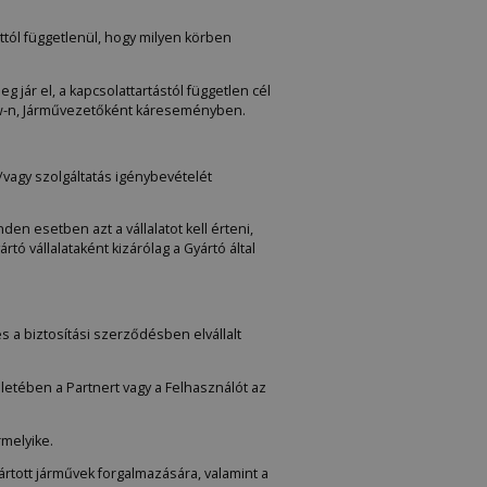
tól függetlenül, hogy milyen körben
 jár el, a kapcsolattartástól független cél
w-n, Járművezetőként káreseményben.
vagy szolgáltatás igénybevételét
en esetben azt a vállalatot kell érteni,
rtó vállalataként kizárólag a Gyártó által
 a biztosítási szerződésben elvállalt
letében a Partnert vagy a Felhasználót az
rmelyike.
ártott járművek forgalmazására, valamint a