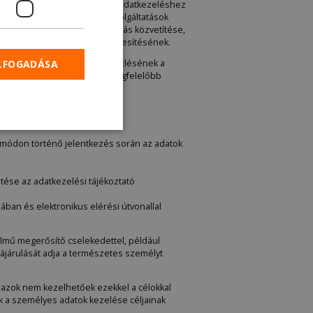
adja meg, abban az esetben az adatkezeléshez
 vagy teljesítésének vagy szolgáltatások
mzően: biztosítás, finanszírozás közvetítése,
et a közvetítés megfelelő teljesítésének.
ELFOGADÁSA
lnek megadásra. Az adatok közlésének a
zolgáltatást vagy Önnek legmegfelelőbb
 módon történő jelentkezés során az adatok
ltése az adatkezelési tájékoztató
ában és elektronikus elérési útvonallal
telmű megerősítő cselekedettel, például
zzájárulását adja a természetes személyt
s azok nem kezelhetőek ezekkel a célokkal
ak a személyes adatok kezelése céljainak