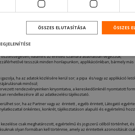
ok:
amennyiben a táblázat kierősített betűtípussal megjelölt adatait nem 
tudja biztosítani. Ezeknek az adatoknak a hiánya szerződések megkötésének
vetítő szerepet tölt be az Adatkezelő szolgáltatásának teljesítésével (jelle
datok átvezetése), abban az esetben az adatszolgáltatás hiánya akadálya leh
ÖSSZES ELUTASÍTÁSA
ÖSSZES 
adatok:
ezek az adatok az ön beleegyezéstől, megítélésétől függően kerü
z elképzelhető, hogy az Adatkezelő nem lesz képes ön személyre szabott s
at korlátozottan tudja nyújtani.
EGJELENÍTÉSE
:
tisztességesen, valamint az érintett számára átláthatóan végezzük;
hozzáférhetővé tesszük minden honlapunkon, applikációnkban, bármely más
igazolja, ha az adatok közlésére kerül sor; a pipa és/vagy az applikáció letö
zájárulásnak minősül;
zervezett rendezvényeinken kinyomtatva, a kereskedőinknél nyomtatott form
san rendelkezésre áll az adatkezelési tájékoztató.
rülhet sor, ha az Partner vagy az érintett , egyéb érintett, Látogató egyér
 -, nyilatkozattal önkéntes, konkrét, tájékoztatáson alapuló és egyértelmű ho
k kezelése csak meghatározott, egyértelmű és jogszerű célból történhet, é
suknak olyan formában kell történnie, amely az érintettek azonosítását cs