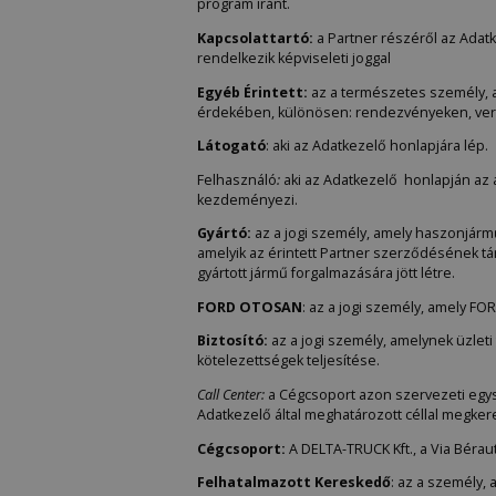
program iránt.
Kapcsolattartó:
a Partner részéről az Adat
rendelkezik képviseleti joggal
Egyéb Érintett:
az a természetes személy, ak
érdekében, különösen: rendezvényeken, ver
Látogató
: aki az Adatkezelő honlapjára lép.
Felhasználó
:
aki az Adatkezelő honlapján az 
kezdeményezi.
Gyártó:
az a jogi személy, amely haszonjármű
amelyik az érintett Partner szerződésének tárg
gyártott jármű forgalmazására jött létre.
FORD OTOSAN
: az a jogi személy, amely FO
Biztosító:
az a jogi személy, amelynek üzlet
kötelezettségek teljesítése.
Call Center:
a Cégcsoport azon szervezeti egys
Adatkezelő által meghatározott céllal megker
Cégcsoport:
A DELTA-TRUCK Kft., a Via Bérau
Felhatalmazott Kereskedő
: az a személy,