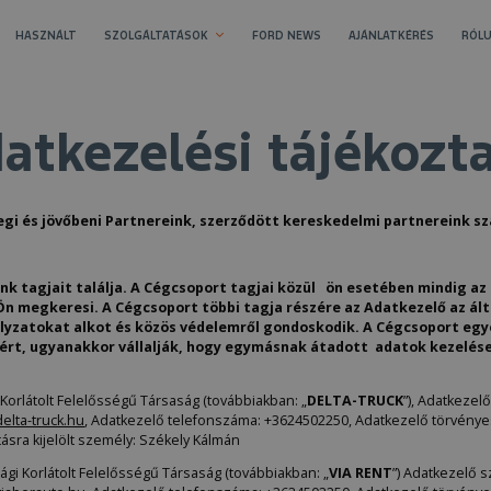
HASZNÁLT
SZOLGÁLTATÁSOK
FORD NEWS
AJÁNLATKÉRÉS
RÓLU
atkezelési tájékozt
legi és jövőbeni Partnereink, szerződött kereskedelmi partnereink s
k tagjait találja. A Cégcsoport tagjai közül ön esetében mindig az 
Ön megkeresi. A Cégcsoport többi tagja részére az Adatkezelő az ált
yzatokat alkot és közös védelemről gondoskodik. A Cégcsoport egye
ért, ugyanakkor vállalják, hogy egymásnak átadott adatok kezelése
Korlátolt Felelősségű Társaság (továbbiakban: „
DELTA-TRUCK
”), Adatkezel
elta-truck.hu
, Adatkezelő telefonszáma: +3624502250, Adatkezelő törvényes
ásra kijelölt személy: Székely Kálmán
gi Korlátolt Felelősségű Társaság (továbbiakban: „
VIA RENT
”) Adatkezelő 