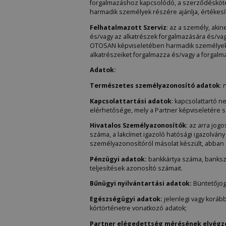
forgalmazáshoz kapcsolódó, a szerződéskötés
harmadik személyek részére ajánlja, értékesít
Felhatalmazott Szerviz
: az a személy, akin
és/vagy az alkatrészek forgalmazására és/vag
OTOSAN képviseletében harmadik személyek rész
alkatrészeiket forgalmazza és/vagy a forgalm
Adatok:
Természetes személyazonosító adatok
: 
Kapcsolattartási adatok
: kapcsolattartó 
elérhetősége, mely a Partner képviseletére s
Hivatalos Személyazonosítók
: az arra jog
száma, a lakcímet igazoló hatósági igazolvá
személyazonosítóról másolat készült, abban a
Pénzügyi adatok:
bankkártya száma, bankszá
teljesítések azonosÍtó számait.
Bűnügyi nyilvántartási adatok:
Büntetőjogi
Egészségügyi adatok:
jelenlegi vagy korább
kórtörténetre vonatkozó adatok;
Partner elégedettség mérésének elvégz