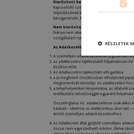
Kierősített betűtípussal megadott Adat
kapcsolódó szolgáltatást az Adatkezelő nem 
teljesítésének lehet akadálya. Amennyiben köz
kárügyintézés, hatósági nyilvántartásokban a
Nem kierősített betűtípussal megadott 
hiánya nem akadálya a szolgáltatásnak, de a
szolgáltatást nyújtani, illetve a szolgáltatások
RÉSZLETEK M
Az Adatkezelő adatkezelésének alapelvei
A személyes adatok kezelését jogszerűen és 
az adatkezelési tájékoztatót folyamatosan 
közlése előtt.
Az Adatkezelési tájékoztató elfogadása:
a (a megfelelő checkboxban elhelyezett pipa) 
megismerését tanúsítja és adatkezelési hoz
a telephelyeinken kinyomtatva, az általunk s
levélküldési lehetőséggel egyaránt folyamato
Összefoglalva: Az adatkezelésre csak akkor ke
írásbeli – ideértve az elektronikus úton tett
érintő személyes adatok kezeléséhez.
Az Adatkezelő által gyűjtött személyes adato
össze nem egyeztethető módon, illetve tárolá
eléréséhez szükséges ideig teszi lehetővé.